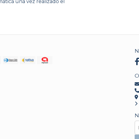
ática una vez realizado el
N
C
N