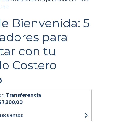
tero
e Bienvenida: 5
radores para
tar con tu
lo Costero
0
on
Transferencia
$7.200,00
descuentos