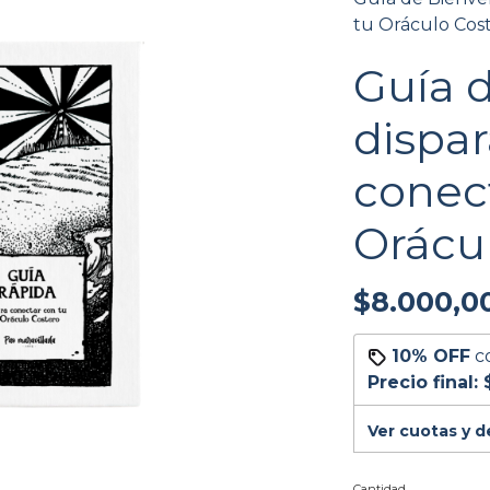
tu Oráculo Cos
Guía d
dispa
conec
Orácu
$8.000,0
10% OFF
c
Precio final:
Ver cuotas y 
Cantidad