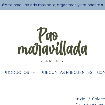
🌠Arte para una vida más bella, organizada y abundante🌟
PRODUCTOS
PREGUNTAS FRECUENTES
CO
Inicio
Colecc
Guía de Bienven