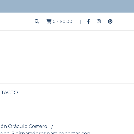
0
-
$0,00
NTACTO
ión Oráculo Costero
ida: 5 disparadores para conectar con