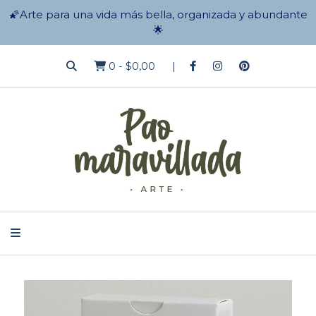
🌠Arte para una vida más bella, organizada y abundante
🌟
0
-
$0,00